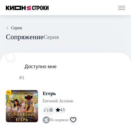
Серии
Сопряжение
Серия
Доступно мне
#1
Егерь
Евгений Астахов
4.5
По подписке