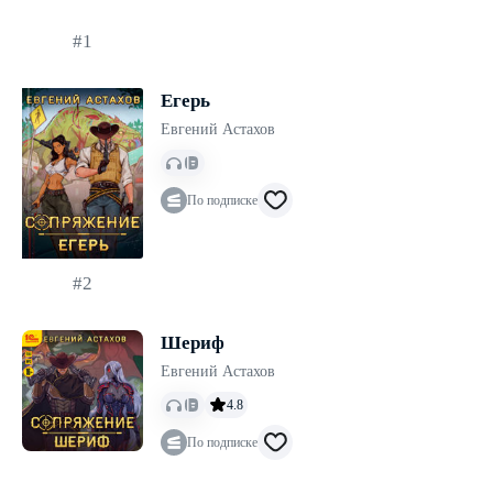
#1
Егерь
Евгений Астахов
По подписке
#2
Шериф
Евгений Астахов
4.8
По подписке