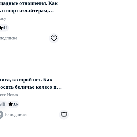
щадные отношения. Как
ь отпор газлайтерам,
ерам, нарциссам
лоу
4.1
подписке
ига, которой нет. Как
осить беличье колесо и
ряхнуть пыль со своей
екс Новак
ечты
3.6
По подписке