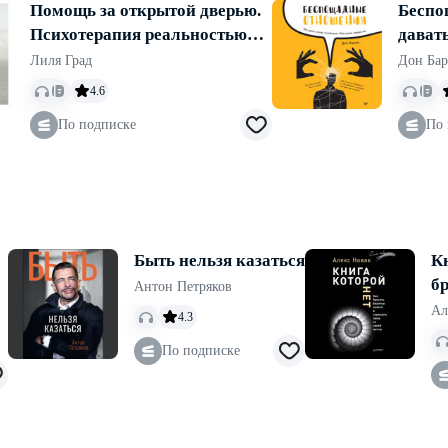
Помощь за открытой дверью.
Беспо
Психотерапия реальностью
дават
для тех, кто устал от
абьюз
Лиля Град
Дон Бар
«волшебных таблеток»
4.6
По подписке
По 
Быть нельзя казаться
Кн
бр
Антон Петряков
ст
Ал
4.3
м
По подписке