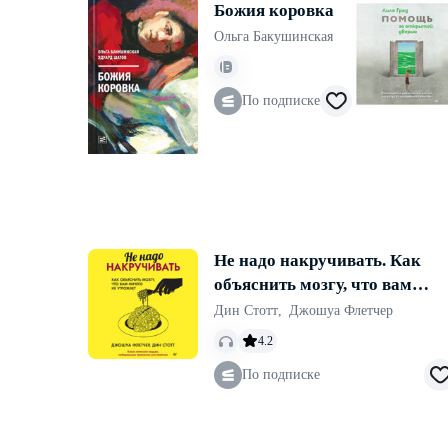
Божия коровка
Ольга Бакушинская
По подписке
Не надо накручивать. Как
объяснить мозгу, что вам
ничего не угрожает
Дин Стотт
,
Джошуа Флетчер
4.2
По подписке