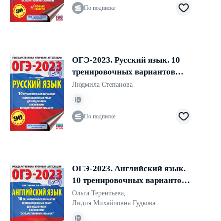
По подписке
ОГЭ-2023. Русский язык. 10
тренировочных вариантов
экзаменационных работ для
Людмила Степанова
подготовки к основному
государственному экзамену
По подписке
ОГЭ-2023. Английский язык.
10 тренировочных вариантов
экзаменационных работ для
Ольга Терентьева
,
подготовки к основному
Лидия Михайловна Гудкова
государственному экзамену