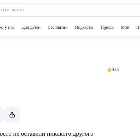
ко у нас
Для детей
Бесплатно
Подкасты
Пресса
Моё
П
4.8
росто не оставили никакого другого