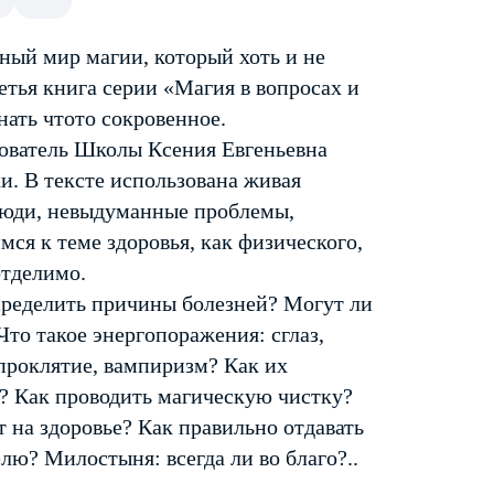
ный мир магии, который хоть и не
етья книга серии «Магия в вопросах и
ать что­то сокровенное.
нователь Школы Ксения Евгеньевна
. В тексте использована живая
люди, невыдуманные проблемы,
я к теме здоровья, как физического,
отделимо.
пределить причины болезней? Могут ли
то такое энергопоражения: сглаз,
 проклятие, вампиризм? Как их
ь? Как проводить магическую чистку?
т на здоровье? Как правильно отдавать
лю? Милостыня: всегда ли во благо?..