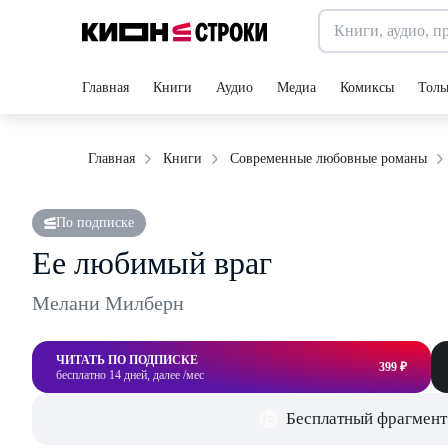
Главная
Книги
Аудио
Медиа
Комиксы
Толь
Главная
Книги
Современные любовные романы
По подписке
Ее любимый враг
Мелани Милберн
ЧИТАТЬ ПО ПОДПИСКЕ
399 ₽
бесплатно 14 дней, далее /мес
Бесплатный фрагмент