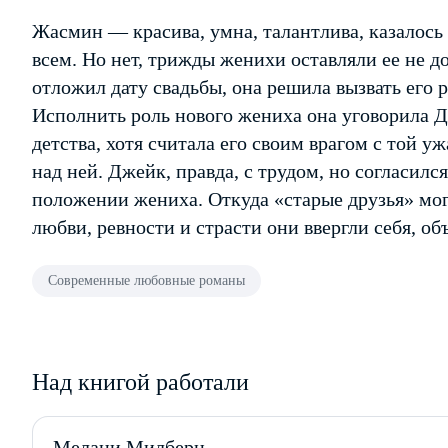
Жасмин — красива, умна, талантлива, казалось 
всем. Но нет, трижды женихи оставляли ее не до
отложил дату свадьбы, она решила вызвать его 
Исполнить роль нового жениха она уговорила Д
детства, хотя считала его своим врагом с той у
над ней. Джейк, правда, с трудом, но согласил
положении жениха. Откуда «старые друзья» мог
любви, ревности и страсти они ввергли себя, о
Современные любовные романы
Над книгой работали
Мелани Милберн