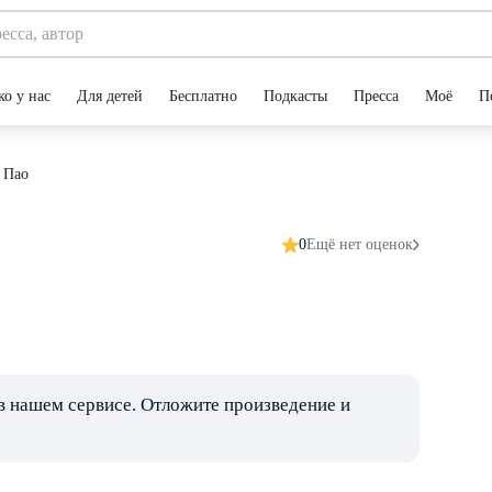
ко у нас
Для детей
Бесплатно
Подкасты
Пресса
Моё
П
 Пао
0
Ещё нет оценок
в нашем сервисе. Отложите произведение и