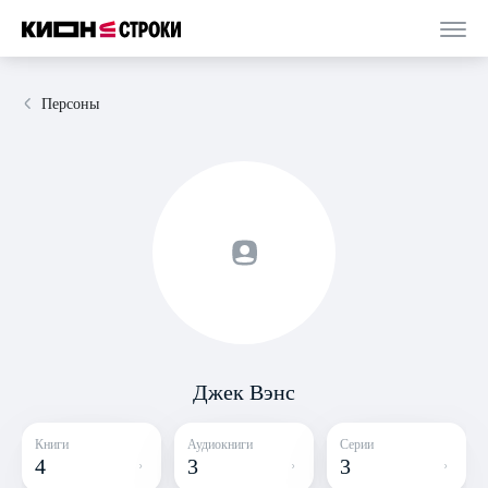
Персоны
Джек Вэнс
Книги
Аудиокниги
Серии
4
3
3