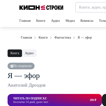
Главная
Книги
Аудио
Медиа
Комиксы
Толь
Я — эфор
Главная
Книги
Фантастика
Книга
Аудио
По подписке
Я — эфор
Анатолий Дроздов
ЧИТАТЬ ПО ПОДПИСКЕ
399 ₽
бесплатно 14 дней, далее /мес