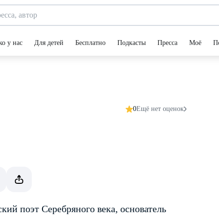
ко у нас
Для детей
Бесплатно
Подкасты
Пресса
Моё
П
0
Ещё нет оценок
кий поэт Серебряного века, основатель