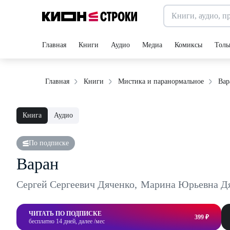
Главная
Книги
Аудио
Медиа
Комиксы
Толь
Вар
Главная
Книги
Мистика и паранормальное
Книга
Аудио
По подписке
Варан
Сергей Сергеевич Дяченко
,
Марина Юрьевна Д
ЧИТАТЬ ПО ПОДПИСКЕ
399 ₽
бесплатно 14 дней, далее /мес