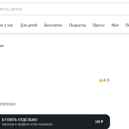
ко у нас
Для детей
Бесплатно
Подкасты
Пресса
Моё
П
ан
4.1
яченко
КУПИТЬ ОТДЕЛЬНО
189 ₽
навсегда в профиле и без подписки