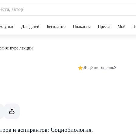
ко у нас
Для детей
Бесплатно
Подкасты
Пресса
Моё
П
гия: курс лекций
0
Ещё нет оценок
стров и аспирантов: Социобиология.