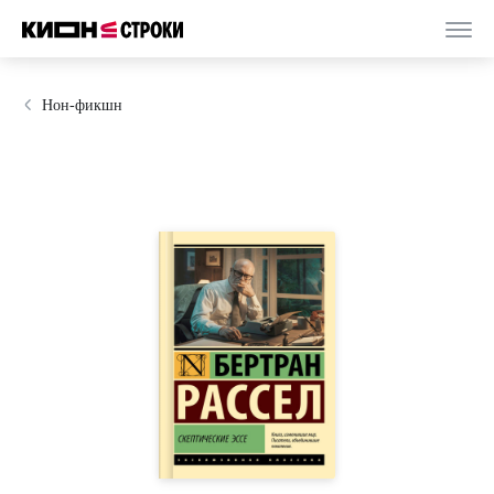
Нон-фикшн