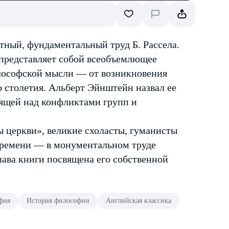
ный, фундаментальный труд Б. Рассела.
а представляет собой всеобъемлющее
лософской мысли — от возникновения
о столетия. Альберт Эйнштейн назвал ее
оящей над конфликтами групп и
ы церкви», великие схоласты, гуманисты
ремени — в монументальном труде
глава книги посвящена его собственной
фия
История философии
Английская классика