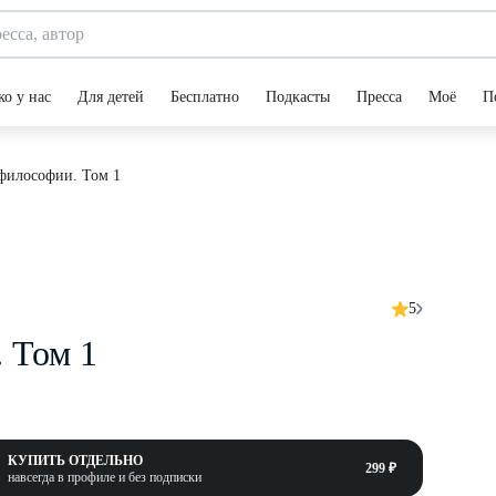
ко у нас
Для детей
Бесплатно
Подкасты
Пресса
Моё
П
философии. Том 1
5
 Том 1
КУПИТЬ ОТДЕЛЬНО
299 ₽
навсегда в профиле и без подписки