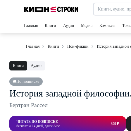
Главная
Книги
Аудио
Медиа
Комиксы
Толь
История западной 
Главная
Книги
Нон-фикшн
Книга
Аудио
По подписке
История западной философии.
Бертран Рассел
ЧИТАТЬ ПО ПОДПИСКЕ
399 ₽
бесплатно 14 дней, далее /мес