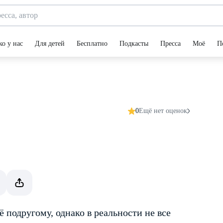
ко у нас
Для детей
Бесплатно
Подкасты
Пресса
Моё
П
0
Ещё нет оценок
 по­другому, однако в реальности не все