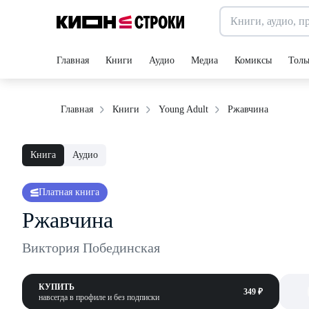
Главная
Книги
Аудио
Медиа
Комиксы
Толь
Ржавчина
Главная
Книги
Young Adult
Книга
Аудио
Платная книга
Ржавчина
Виктория Побединская
КУПИТЬ
349 ₽
навсегда в профиле и без подписки