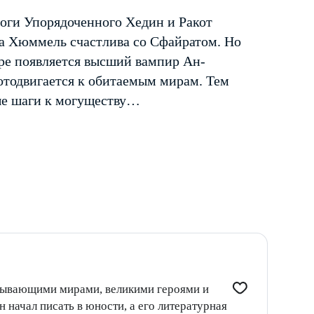
Боги Упорядоченного Хедин и Ракот
а Хюммель счастлива со Сфайратом. Но
ре появляется высший вампир Ан-
отодвигается к обитаемым мирам. Тем
ые шаги к могуществу…
атывающими мирами, великими героями и
 начал писать в юности, а его литературная