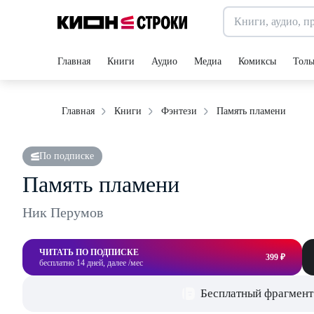
Главная
Книги
Аудио
Медиа
Комиксы
Толь
Память пламени
Главная
Книги
Фэнтези
По подписке
Память пламени
Ник Перумов
ЧИТАТЬ ПО ПОДПИСКЕ
399 ₽
бесплатно 14 дней, далее /мес
Бесплатный фрагмент