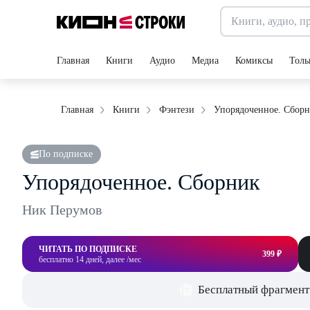
Главная
Книги
Аудио
Медиа
Комиксы
Толь
Упорядоченное. Сбор
Главная
Книги
Фэнтези
По подписке
Упорядоченное. Сборник
Ник Перумов
ЧИТАТЬ ПО ПОДПИСКЕ
399 ₽
бесплатно 14 дней, далее /мес
Бесплатный фрагмент