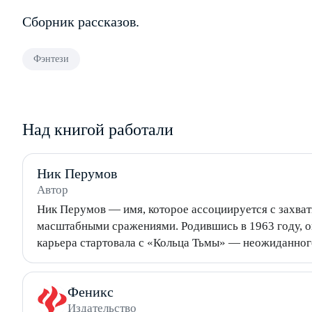
Сборник рассказов.
Фэнтези
Над книгой работали
Ник Перумов
Автор
Ник Перумов — имя, которое ассоциируется с захв
масштабными сражениями. Родившись в 1963 году, он
карьера стартовала с «Кольца Тьмы» — неожиданног
подлинное признание пришло к нему после выхода «
открывшего цикл «Летописи Разлома». Его фэнтезий
Феникс
Упорядоченного», ломают привычные штампы жанра: т
Издательство
однозначно. Перумов пишет не только фэнтези — его