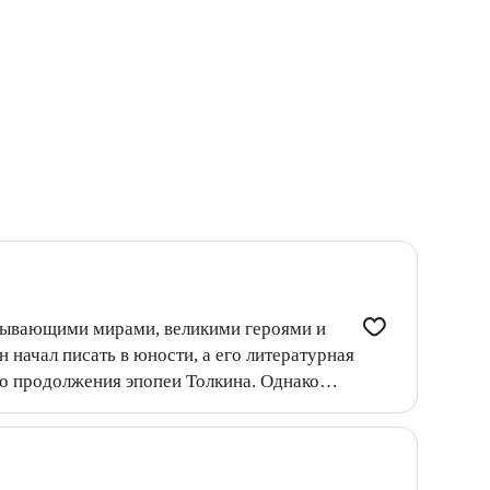
атывающими мирами, великими героями и
 начал писать в юности, а его литературная
о продолжения эпопеи Толкина. Однако
Алмазного меча, деревянного меча»,
ные книги, входящие в цикл «Миры
ьма не всегда зло, а добро не всегда
 научно-фантастические проекты «Череп на