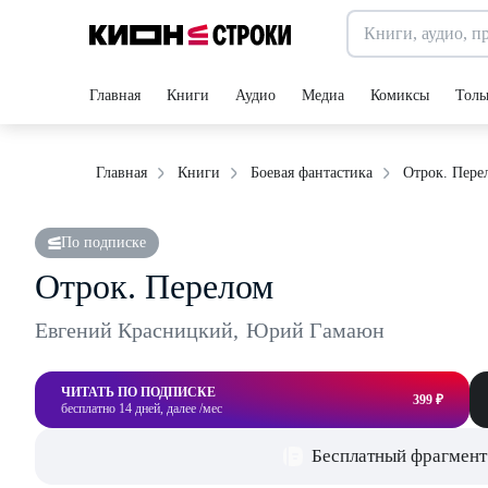
Главная
Книги
Аудио
Медиа
Комиксы
Толь
Отрок. Пере
Главная
Книги
Боевая фантастика
По подписке
Отрок. Перелом
Евгений Красницкий
,
Юрий Гамаюн
ЧИТАТЬ ПО ПОДПИСКЕ
399 ₽
бесплатно 14 дней, далее /мес
Бесплатный фрагмент