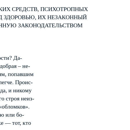
КИХ СРЕДСТВ, ПСИХОТРОПНЫХ
Д ЗДОРОВЬЮ, ИХ НЕЗАКОННЫЙ
ЕННУЮ ЗАКОНОДАТЕЛЬСТВОМ
ости? Да-
добрая – не-
дям, попавшим
легче. Проис-
да, и никому
го строя неиз-
 «обломков».
ю или бо-
же — тот, кто