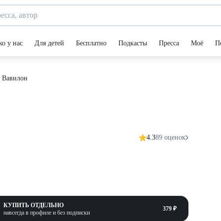
ко у нас
Для детей
Бесплатно
Подкасты
Пресса
Моё
П
 Вавилон
4.3
89 оценок
КУПИТЬ ОТДЕЛЬНО
379 ₽
навсегда в профиле и без подписки