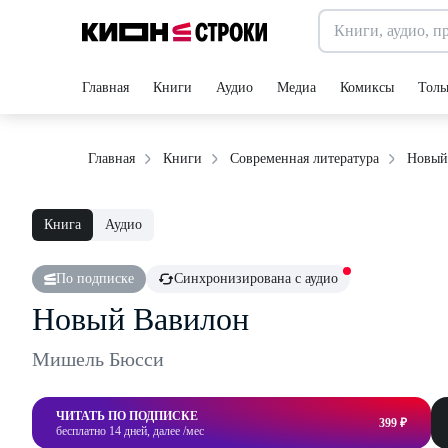
Главная
Книги
Аудио
Медиа
Комиксы
Толь
Новый
Главная
Книги
Современная литература
Книга
Аудио
По подписке
Синхронизирована с аудио
Новый Вавилон
Мишель Бюсси
ЧИТАТЬ ПО ПОДПИСКЕ
399 ₽
бесплатно 14 дней, далее /мес