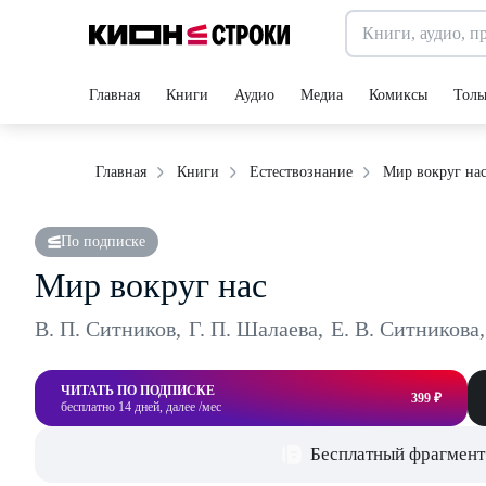
Главная
Книги
Аудио
Медиа
Комиксы
Толь
Мир вокруг на
Главная
Книги
Естествознание
По подписке
Мир вокруг нас
В. П. Ситников
,
Г. П. Шалаева
,
Е. В. Ситникова
,
ЧИТАТЬ ПО ПОДПИСКЕ
399 ₽
бесплатно 14 дней, далее /мес
Бесплатный фрагмент