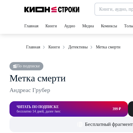
Главная
Книги
Аудио
Медиа
Комиксы
Толь
Метка смерти
Главная
Книги
Детективы
По подписке
Метка смерти
Андреас Грубер
ЧИТАТЬ ПО ПОДПИСКЕ
399 ₽
бесплатно 14 дней, далее /мес
Бесплатный фрагмент