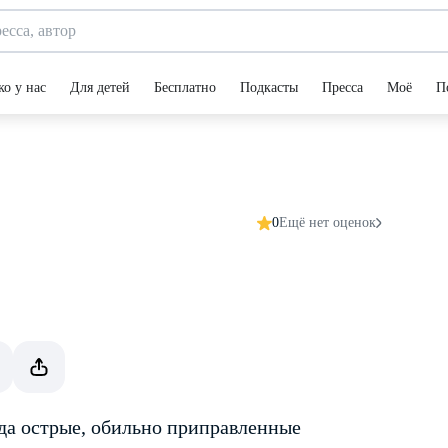
ко у нас
Для детей
Бесплатно
Подкасты
Пресса
Моё
П
0
Ещё нет оценок
юда острые, обильно приправленные