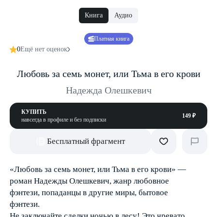
Книга
Аудио
Платная книга
0
Ещё нет оценок
Любовь за семь монет, или Тьма в его крови
Надежда Олешкевич
КУПИТЬ
149 ₽
навсегда в профиле и без подписки
Бесплатный фрагмент
«Любовь за семь монет, или Тьма в его крови» —
роман Надежды Олешкевич, жанр любовное
фэнтези, попаданцы в другие миры, бытовое
фэнтези.
Не заключайте сделки ночью в лесу! Это чревато