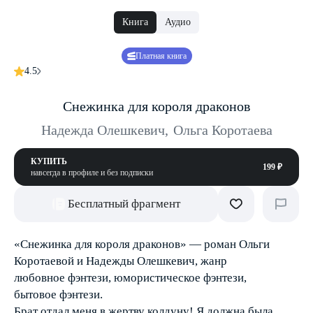
Книга
Аудио
Платная книга
4.5
Снежинка для короля драконов
Надежда Олешкевич
,
Ольга Коротаева
КУПИТЬ
199 ₽
навсегда в профиле и без подписки
Бесплатный фрагмент
«Снежинка для короля драконов» — роман Ольги
Коротаевой и Надежды Олешкевич, жанр
любовное фэнтези, юмористическое фэнтези,
бытовое фэнтези.
Брат отдал меня в жертву колдуну! Я должна была