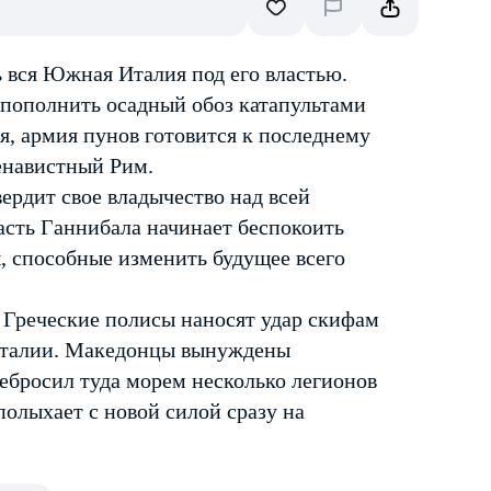
 вся Южная Италия под его властью.
пополнить осадный обоз катапультами
, армия пунов готовится к последнему
ненавистный Рим.
вердит свое владычество над всей
асть Ганнибала начинает беспокоить
ы, способные изменить будущее всего
 Греческие полисы наносят удар скифам
ц Италии. Македонцы вынуждены
ебросил туда морем несколько легионов
полыхает с новой силой сразу на