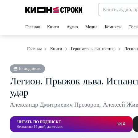
Главная
Книги
Аудио
Медиа
Комиксы
Толь
Легион
Главная
Книги
Героическая фантастика
По подписке
Легион. Прыжок льва. Испанс
удар
Александр Дмитриевич Прозоров
,
Алексей Жи
ЧИТАТЬ ПО ПОДПИСКЕ
399 ₽
бесплатно 14 дней, далее /мес