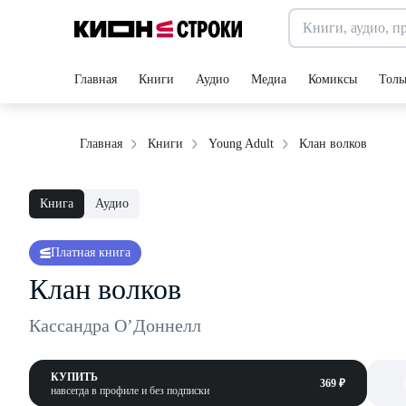
Главная
Книги
Аудио
Медиа
Комиксы
Толь
Клан волков
Главная
Книги
Young Adult
Книга
Аудио
Платная книга
Клан волков
Кассандра О’Доннелл
КУПИТЬ
369 ₽
навсегда в профиле и без подписки