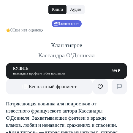
Книга
Аудио
Платная книга
0
Ещё нет оценок
Клан тигров
Кассандра О’Доннелл
КУПИТЬ
369 ₽
навсегда в профиле и без подписки
Бесплатный фрагмент
Потрясающая новинка для подростков от
известного французского автора Кассандры
О'Доннелл! Захватывающее фэнтези о вражде
кланов, любви и ненависти, сражениях и спасении.
«Клан тигров» — вторая книга из четырёх, которая