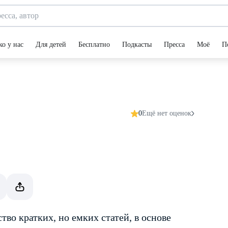
ко у нас
Для детей
Бесплатно
Подкасты
Пресса
Моё
П
0
Ещё нет оценок
во кратких, но емких статей, в основе