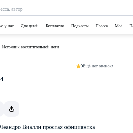
ко у нас
Для детей
Бесплатно
Подкасты
Пресса
Моё
П
Источник восхитительной неги
0
Ещё нет оценок
и
 Леандро Виалли простая официантка