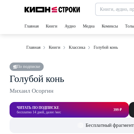
Главная
Книги
Аудио
Медиа
Комиксы
Толь
Голубой конь
Главная
Книги
Классика
По подписке
Голубой конь
Михаил Осоргин
ЧИТАТЬ ПО ПОДПИСКЕ
399 ₽
бесплатно 14 дней, далее /мес
Бесплатный фрагмент