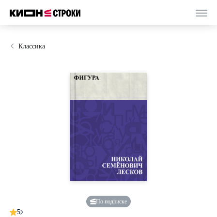
Классика
По подписке
5