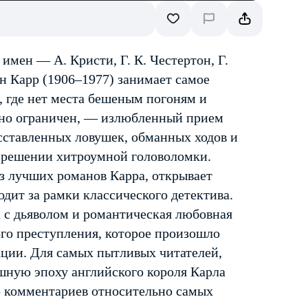
имен — А. Кристи, Г. К. Честертон, Г.
н Карр (1906–1977) занимает самое
, где нет места бешеным погоням и
ьно ограничен, — излюбленный прием
расставленных ловушек, обманных ходов и
в решении хитроумной головоломки.
из лучших романов Карра, открывает
одит за рамки классического детектива.
 с дьяволом и романтическая любовная
ого преступления, которое произошло
рации. Для самых пытливых читателей,
шную эпоху английского короля Карла
ко комментариев относительно самых