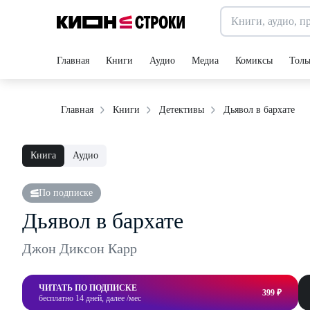
Главная
Книги
Аудио
Медиа
Комиксы
Толь
Дьявол в бархате
Главная
Книги
Детективы
Книга
Аудио
По подписке
Дьявол в бархате
Джон Диксон Карр
ЧИТАТЬ ПО ПОДПИСКЕ
399 ₽
бесплатно 14 дней, далее /мес