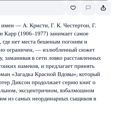
имен — А. Кристи, Г. К. Честертон, Г.
н Карр (1906–1977) занимает самое
, где нет места бешеным погоням и
ьно ограничен, — излюбленный сюжет
у, заманивая в сети ловко расставленных
тонких намеков, и предлагает принять
оман «Загадка Красной Вдовы», который
ртер Диксон продолжает серию книг о
ельном, эксцентричном, взбалмошном
дним из самых неординарных сыщиков в