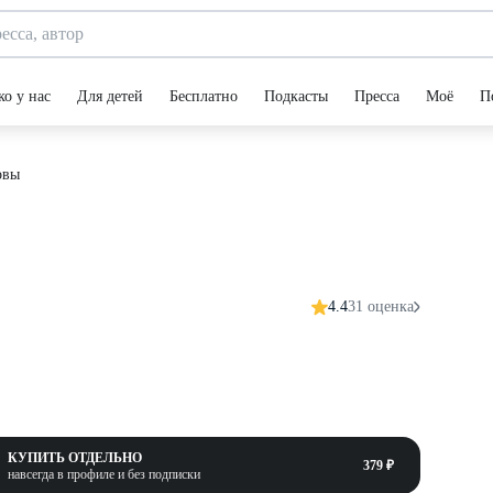
ко у нас
Для детей
Бесплатно
Подкасты
Пресса
Моё
П
овы
4.4
31 оценка
КУПИТЬ ОТДЕЛЬНО
379 ₽
навсегда в профиле и без подписки