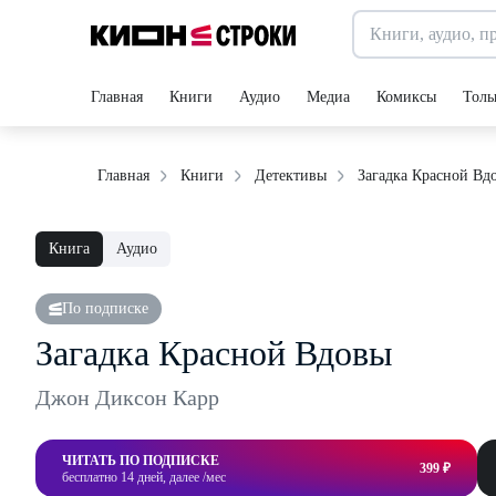
Главная
Книги
Аудио
Медиа
Комиксы
Толь
Загадка Красной Вд
Главная
Книги
Детективы
Книга
Аудио
По подписке
Загадка Красной Вдовы
Джон Диксон Карр
ЧИТАТЬ ПО ПОДПИСКЕ
399 ₽
бесплатно 14 дней, далее /мес