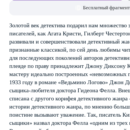
Бесплатный фрагмент
Золотой век детектива подарил нам множество 
писателей, как Агата Кристи, Гилберт Честертон
развивали и совершенствовали детективный жан
признанные классикой, по сей день любимы чит
для последующих поколений авторов детективны
плеяде по праву принадлежит Джону Диксону 
мастеру идеально построенных «невозможных п
1933 году в романе «Ведьмино Логово» Джон Д
сыщика-любителя доктора Гидеона Фелла. Внеш
списана с другого корифея детективного жанра 
истории детективного жанра, по мнению больши
поистине вызывают уважение. Так, писатель К
сыщики» назвал доктора Фелла «одним из трех