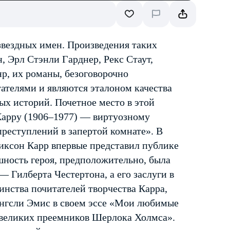
звездных имен. Произведения таких
, Эрл Стэнли Гарднер, Рекс Стаут,
р, их романы, безоговорочно
ателями и являются эталоном качества
х историй. Почетное место в этой
Карру (1906–1977) — виртуозному
реступлений в запертой комнате». В
иксон Карр впервые представил публике
ность героя, предположительно, была
— Гилберта Честертона, а его заслуги в
нства почитателей творчества Карра,
ингсли Эмис в своем эссе «Мои любимые
 великих преемников Шерлока Холмса».