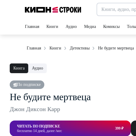
Главная
Книги
Аудио
Медиа
Комиксы
Толь
Не будите мертвеца
Главная
Книги
Детективы
Книга
Аудио
По подписке
Не будите мертвеца
Джон Диксон Карр
ЧИТАТЬ ПО ПОДПИСКЕ
399 ₽
бесплатно 14 дней, далее /мес