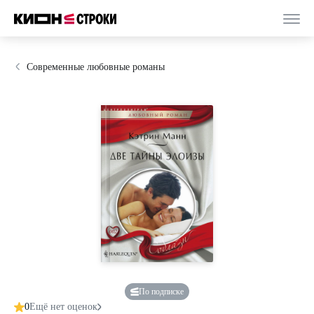
Современные любовные романы
По подписке
0
Ещё нет оценок