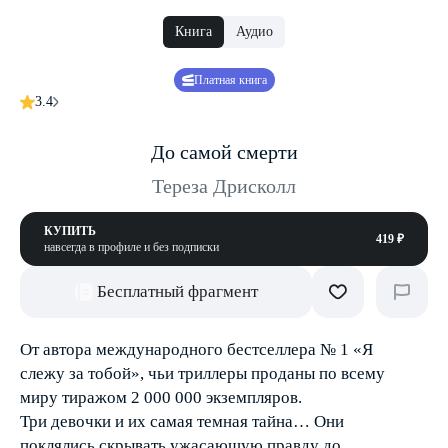
Книга
Аудио
Платная книга
3.4
До самой смерти
Тереза Дрисколл
КУПИТЬ
419 ₽
навсегда в профиле и без подписки
Бесплатный фрагмент
От автора международного бестселлера № 1 «Я
слежу за тобой», чьи триллеры проданы по всему
миру тиражом 2 000 000 экземпляров.
Три девочки и их самая темная тайна… Они
поклялись скрывать ужасающую правду до