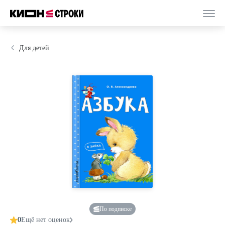
Для детей
По подписке
0
Ещё нет оценок