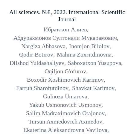
All sciences. №8, 2022. International Scientific
Journal
Ибратжон Алиев
,
Абдурахмонов Султонали Мукарамович
,
Nargiza Abbasova
,
Inomjon Bilolov
,
Qodir Botirov
,
Mahina Zuxritdinovna
,
Dilshod Yuldashaliyev
,
Saboxatxon Yusupova
,
Oqiljon G'ofurov
,
Boxodir Xoshimovich Karimov
,
Farruh Sharofutdinov
,
Shavkat Karimov
,
Gulnoza Umarova
,
Yakub Usmonovich Usmonov
,
Salim Madraximovich Otajonov
,
Tursun Axmedovich Axmedov
,
Ekaterina Aleksandrovna Vavilova
,