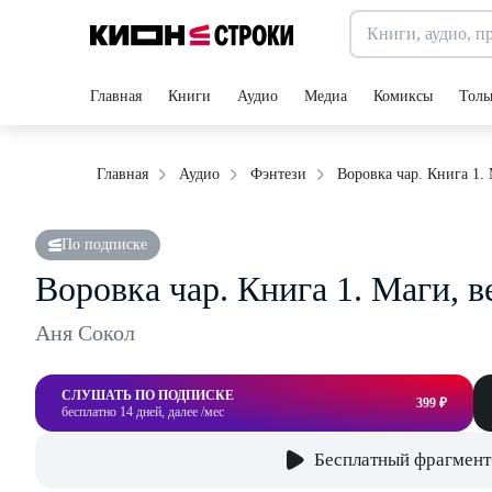
Главная
Книги
Аудио
Медиа
Комиксы
Толь
Воровка чар. Книга 1.
Главная
Аудио
Фэнтези
По подписке
Воровка чар. Книга 1. Маги,
Аня Сокол
СЛУШАТЬ ПО ПОДПИСКЕ
399 ₽
бесплатно 14 дней, далее /мес
Бесплатный фрагмент