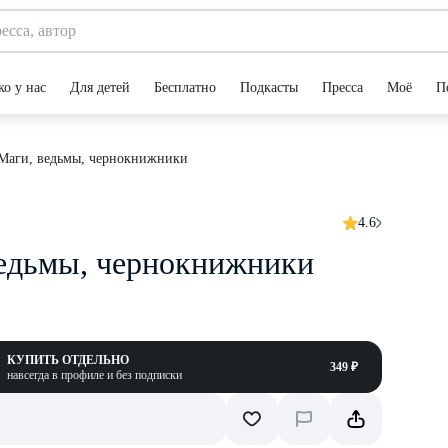
ко у нас
Для детей
Бесплатно
Подкасты
Пресса
Моё
П
 Маги, ведьмы, чернокнижники
4.6
 ведьмы, чернокнижники
КУПИТЬ ОТДЕЛЬНО
349 ₽
навсегда в профиле и без подписки