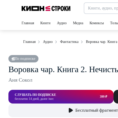
Главная
Книги
Аудио
Медиа
Комиксы
Толь
Воровка чар. Книга
Главная
Аудио
Фантастика
По подписке
Воровка чар. Книга 2. Нечист
Аня Сокол
СЛУШАТЬ ПО ПОДПИСКЕ
399 ₽
бесплатно 14 дней, далее /мес
Бесплатный фрагмент