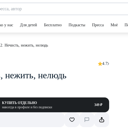
ко у нас
Для детей
Бесплатно
Подкасты
Пресса
Моё
П
 2. Нечисть, нежить, нелюдь
4.7
ь, нежить, нелюдь
КУПИТЬ ОТДЕЛЬНО
349 ₽
навсегда в профиле и без подписки