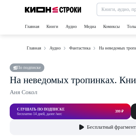
Главная
Книги
Аудио
Медиа
Комиксы
Толь
На неведомых тропи
Главная
Аудио
Фантастика
По подписке
На неведомых тропинках. Кни
Аня Сокол
СЛУШАТЬ ПО ПОДПИСКЕ
399 ₽
бесплатно 14 дней, далее /мес
Бесплатный фрагмент