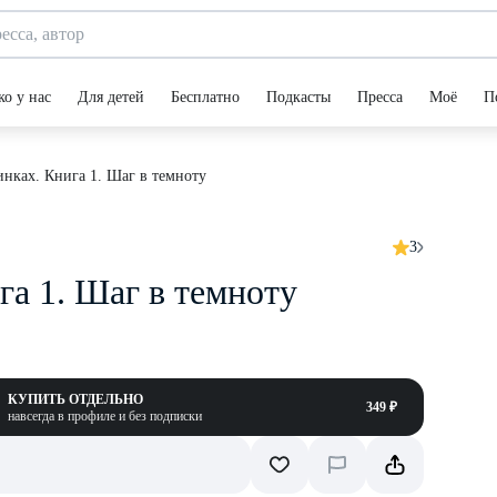
ко у нас
Для детей
Бесплатно
Подкасты
Пресса
Моё
П
нках. Книга 1. Шаг в темноту
3
га 1. Шаг в темноту
КУПИТЬ ОТДЕЛЬНО
349 ₽
навсегда в профиле и без подписки