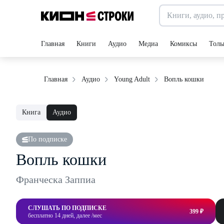
Главная
Книги
Аудио
Медиа
Комиксы
Толь
Вопль кошки
Главная
Аудио
Young Adult
Книга
Аудио
По подписке
Вопль кошки
Франческа Заппиа
СЛУШАТЬ ПО ПОДПИСКЕ
399 ₽
бесплатно 14 дней, далее /мес