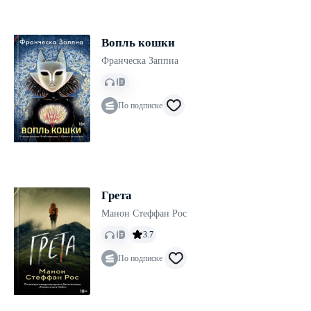
Вопль кошки
Франческа Заппиа
По подписке
Грета
Манон Стеффан Рос
3.7
По подписке