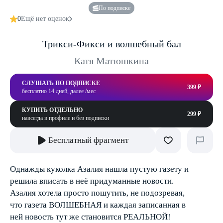
По подписке
0
Ещё нет оценок
Трикси-Фикси и волшебный бал
Катя Матюшкина
СЛУШАТЬ ПО ПОДПИСКЕ
399 ₽
бесплатно 14 дней, далее /мес
КУПИТЬ ОТДЕЛЬНО
299 ₽
навсегда в профиле и без подписки
Бесплатный фрагмент
Однажды куколка Азалия нашла пустую газету и
решила вписать в неё придуманные новости.
Азалия хотела просто пошутить, не подозревая,
что газета ВОЛШЕБНАЯ и каждая записанная в
ней новость тут же становится РЕАЛЬНОЙ!