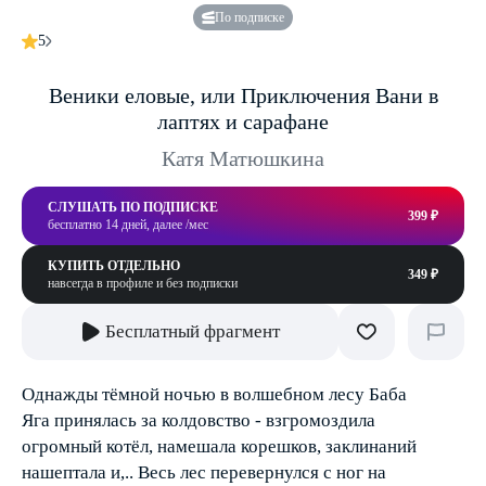
По подписке
5
Веники еловые, или Приключения Вани в
лаптях и сарафане
Катя Матюшкина
СЛУШАТЬ ПО ПОДПИСКЕ
399 ₽
бесплатно 14 дней, далее /мес
КУПИТЬ ОТДЕЛЬНО
349 ₽
навсегда в профиле и без подписки
Бесплатный фрагмент
Однажды тёмной ночью в волшебном лесу Баба
Яга принялась за колдовство - взгромоздила
огромный котёл, намешала корешков, заклинаний
нашептала и,.. Весь лес перевернулся с ног на