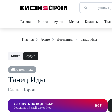
Главная
Книги
Аудио
Медиа
Комиксы
Толь
Танец Иды
Главная
Аудио
Детективы
Книга
Аудио
По подписке
Танец Иды
Елена Дорош
СЛУШАТЬ ПО ПОДПИСКЕ
399 ₽
бесплатно 14 дней, далее /мес