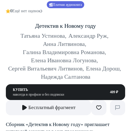
Платная аудиокнига
0
Ещё нет оценок
Детектив к Новому году
Татьяна Устинова
,
Александр Руж
,
Анна Литвинова
,
Галина Владимировна Романова
,
Елена Ивановна Логунова
,
Сергей Витальевич Литвинов
,
Елена Дорош
,
Надежда Салтанова
КУПИТЬ
409 ₽
навсегда в профиле и без подписки
Бесплатный фрагмент
Сборник «Детектив к Новому году» приглашает