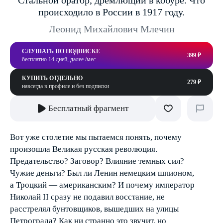
Стальной оратор, дремлющий в кобуре. Что
происходило в России в 1917 году.
Леонид Михайлович Млечин
СЛУШАТЬ ПО ПОДПИСКЕ
399 ₽
бесплатно 14 дней, далее /мес
КУПИТЬ ОТДЕЛЬНО
279 ₽
навсегда в профиле и без подписки
Бесплатный фрагмент
Вот уже столетие мы пытаемся понять, почему
произошла Великая русская революция.
Предательство? Заговор? Влияние темных сил?
Чужие деньги? Был ли Ленин немецким шпионом,
а Троцкий — американским? И почему император
Николай II сразу не подавил восстание, не
расстрелял бунтовщиков, вышедших на улицы
Петрограда? Как ни странно это звучит, но