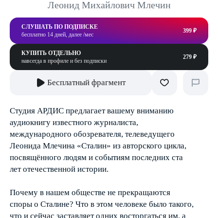
Леонид Михайлович Млечин
СЛУШАТЬ ПО ПОДПИСКЕ
399 ₽
бесплатно 14 дней, далее /мес
КУПИТЬ ОТДЕЛЬНО
279 ₽
навсегда в профиле и без подписки
Бесплатный фрагмент
Студия АРДИС предлагает вашему вниманию
аудиокнигу известного журналиста,
международного обозревателя, телеведущего
Леонида Млечина «Сталин» из авторского цикла,
посвящённого людям и событиям последних ста
лет отечественной истории.
Почему в нашем обществе не прекращаются
споры о Сталине? Что в этом человеке было такого,
что и сейчас заставляет одних восторгаться им, а